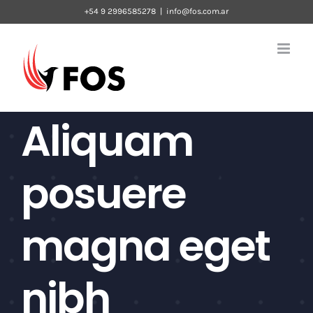
Skip
+54 9 2996585278
|
info@fos.com.ar
to
content
Aliquam
posuere
magna eget
nibh