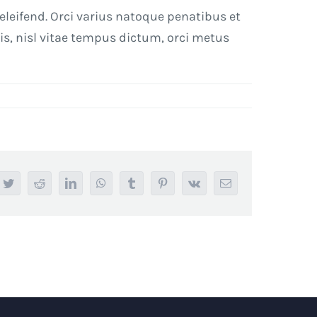
leifend. Orci varius natoque penatibus et
s, nisl vitae tempus dictum, orci metus
ebook
Twitter
Reddit
LinkedIn
WhatsApp
Tumblr
Pinterest
Vk
Email