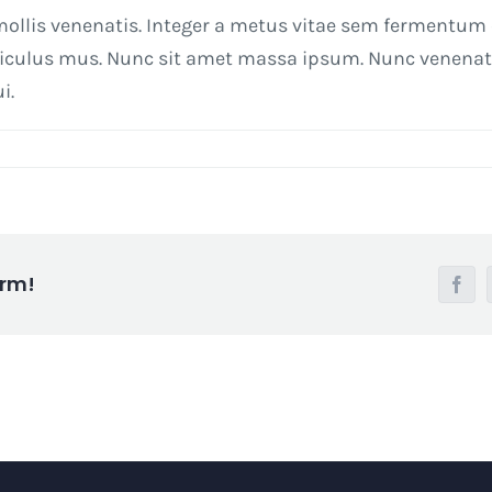
ollis venenatis. Integer a metus vitae sem fermentum e
diculus mus. Nunc sit amet massa ipsum. Nunc venenati
i.
orm!
Fac